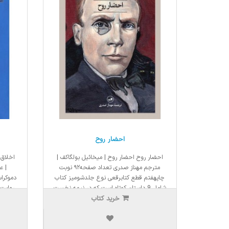
احضار روح
احضار روح احضار روح | میخائیل بولگاکف |
اخلاق 
مترجم مهناز صدری تعداد صفحه۹۲ نوبت
| ع
چاپهفتم قطع کتابرقعی نوع جلدشومیز كتاب
دموکراس
شامل 9 داستان كوتاه است كه در نیمه نخست
روایت 
خرید کتاب
دهه 1920، یعنی اوایل فعالیت ادبی
شرای
بولگاكوف، نوشته شده اند. ..
انسان
2,500,000ریال
150,000ر
2,125,000ریال