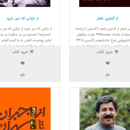
از آستین شعر
از بارانی که دیر بارید
ن شعر از آستین شعر | آدنیس | ترجمه
از بارانی که دیر بارید از بارانی که دیر با
صالح بوعذار تعداد صفحه۴۵۶ نوبت چاپاول
احمدرضا احمدی من در سکوت در س
قطع کتاباروپایی نوع جلدشومیز آدُنیس (۱۹۳۰
لباس پوشيدم كفش به پا كردم گفتم: 
ی از بزرگ ترین شاعران زندهٔ جهان است.
امشب باران به خانه ما و به دريا ببارد ن
خرید کتاب
عری مدرن است که در شعرش از ذهن و
خرید کتاب
شايد تنها صداي باران را در شب حرمان ز
زبان صوفیه و باطنی ها ..
شنيده باشيد..
3ریال
60,000ریال
3,230,000ریال
51,000ریال