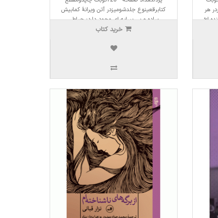
در هر
کتابرقعینوع جلدشومیزدر آتن ویرانۀ کمابیش
ه ایُ
ساده‌ و بی‌ پیرایه‌ ای وجود دارد؛ حیاطی
پرتوی
خرید کتاب
معمولی که تکه‌ هایی از دیوار احاطه‌ اش کرده‌
اند. با این‌ ..
3,500,000ریال
2,975,000ریال