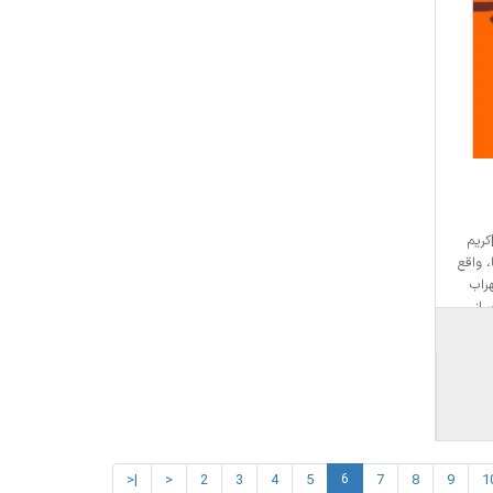
کریم
 واقع
راب
 از
، ولی
 می..
|<
<
2
3
4
5
6
7
8
9
1