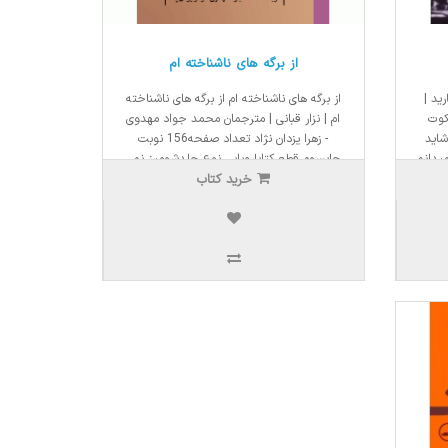
از برگه های ناشناخته ام
رید |
از برگه های ناشناخته ام از برگه های ناشناخته
كوت
ام | نزار قبانی | مترجمان محمد جواد مهدوی
شايد
- زهرا یزدان نژاد تعداد صفحه156 نوبت
میدانم
چاپسوم قطع کتاباروپایی نوع جلدشومیز نمی
ده من
خرید کتاب
خواهم چهره یا اشعارم را گریم کنم، زیرا گریم
کردن ک..
1,800,000ریال
1,530,000ریال