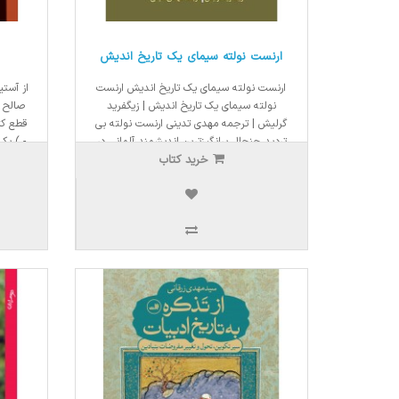
ارنست نولته سیمای یک تاریخ اندیش
ارنست نولته سیمای یک تاریخ اندیش ارنست
از آستی
نولته سیمای یک تاریخ اندیش | زیگفرید
گرلیش | ترجمه مهدی تدینی ارنست نولته بی
تردید جنجال برانگیزترین اندیشمند آلمانی در
- ) یک
خرید کتاب
دوران پس از جنگ جهانی دوم بوده است.
او شا
نولته با بیش از نیم قرن پژوهش و اندیشه
850,000ریال
,800,000
722,500ریال
ورزی، نا..