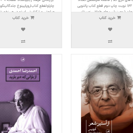
صفحه ۱۶۲ نوبت چاپ دوم قطع کتاب پالتویی
چاپاولقطع کتاب اروپایینوع جلدگالینگور
جلد شومیز شب های طولانی زمستان
جراحتی مرا کتابیتی استو در هر زخم زنند
خرید کتاب
دورم جمع می شوند و ..
خرید کتاب
مرکّبشزخم های من پراکنده در هواو در 
خورش..
یال
4,500,000ریال
272,000ریال
3,825,000ریال