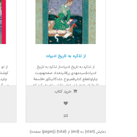
از تذکره به تاریخ ادبیات
از تذکره به تاریخ ادبیات از تذکره به تاریخ
از تو 
ادبیات| سیدمهدی زرقانیتعداد صفحهنوبت
چاپاولقطع کتابرقعینوع جلدگالینگور «فلسفهٔ
چاپدو
تاریخ ادبیات» را می‌توان دانشی تعریف کرد که
مــی گــو
خرید کتاب
به نحوۀ اندیشیدن مورخان ادبی می‌پردازد. من
کـجــــا
در این کتاب ..
5,500,000ریال
,200,000
4,675,000ریال
نمایش {start} به {end} از {total} ({pages} صفحه)