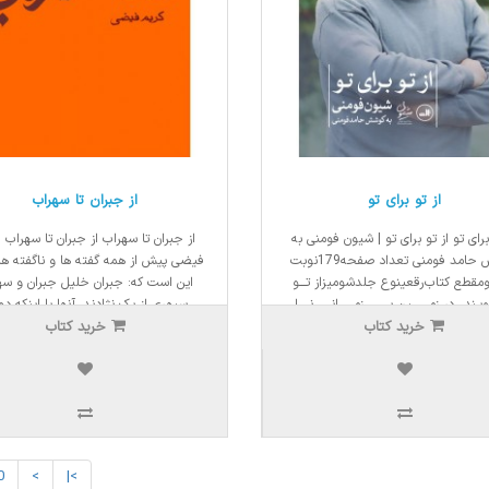
از تو برای تو
از جبران تا سهراب
برای تو از تو برای تو | شیون فومنی به
از جبران تا سهراب از جبران تا سهراب |
کوشش حامد فومنی تعداد صفحه179نوبت
فیضی پیش از همه گفته ها و ناگفته ها،
مقطع کتاب رقعینوع جلدشومیزاز تـــو
این است که: جبران خلیل جبران و سه
یـند...در زمــــــــینِ بـــــــی زمـــــــانی، نـــــا
سپهری از یک نژادند. آنها با اینکه دور
خرید کتاب
 آبـادی امشـــــهروندِ روســــتای هـــر چـــه..
خرید کتاب
همند، ولی به هم نزدیکند، دیرند و دور
نزدیکند و همین جا! از دو اقلیمند، همه
2ریال
40,000ریال
1,870,000ریال
34,000ریال
0
>
>|