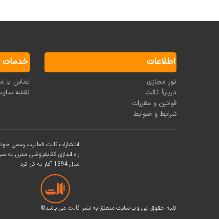
اطلاعات
خدمات م
تور مجازی
تماس با ما
دربارۀ ثالث
نقشه سای
قوانین و مقررات
شرایط و ضوابط
انتشارات ثالث فعالیت رسمی خود را از سال 1375 شمسی آغاز کرده است. 
کتابفروشی
راه اندازی
مدرن به سبک 
سال 1394 آغاز به کار کرد
ثالث
©کلیه حقوق این وب سایت متعلق به نشر
می باشد