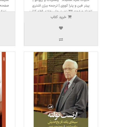
پیتر فین و پترا کووی | ترجمه بیژن اشتری
تعداد صفحه ۴۹۱ نوبت چاپ هفتم قطع کتاب
نوع 
خرید کتاب
رقعی نوع جلد شومیز ..
4,200,000ریال
320,000ر
3,570,000ریال