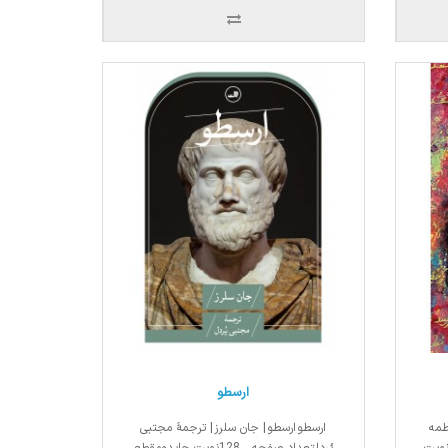
ارسطو
اطمه
ارسطو ارسطو | جان سلرز | ترجمۀ مجتبی
انی فرهاد رجبیتعداد صفحه ۳۹۲ نوبت
پُردلتعداد صفحه 128نوبت چاپدومقطع