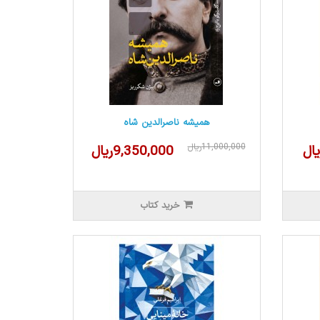
همیشه ناصرالدین شاه
11,000,000ریال
9,350,000ریال
خرید کتاب