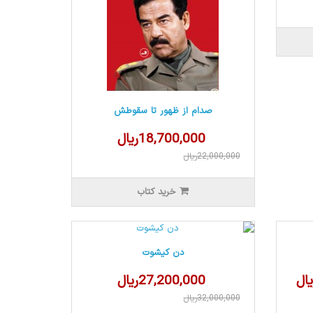
صدام از ظهور تا سقوطش
18,700,000ریال
22,000,000ریال
خرید کتاب
دن کیشوت
27,200,000ریال
32,000,000ریال