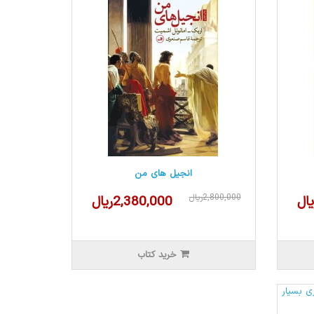
انجیل های من
2,800,000ریال
2,380,000ریال
خرید کتاب