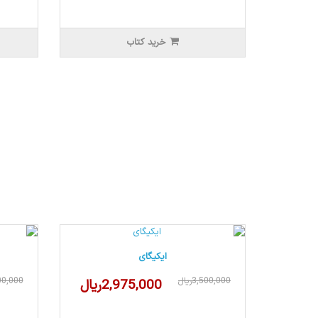
خرید کتاب
ایکیگای
3,500,000ریال
,800,000
2,975,000ریال