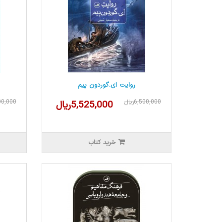
روایت ای.گوردون پیم
6,500,000ریال
,500,000
5,525,000ریال
خرید کتاب