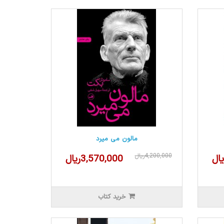
مالون می میرد
4,200,000ریال
3,570,000ریال
خرید کتاب