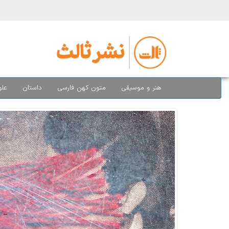
هنر و موسیقی
متون کهن فارسی
داستان
علو