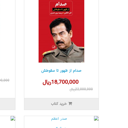
صدام از ظهور تا سقوطش
,500,000
18,700,000ریال
22,000,000ریال
خرید کتاب