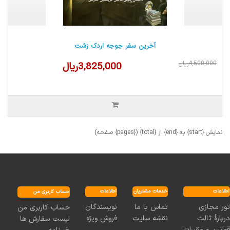
آخرین سفر جوجه اردک زشت
4,500,000ریال
3,825,000ریال
نمایش {start} به {end} از {total} ({pages} صفحه)
اطلاعات
خدمات مشتریان
اطلاعات
حساب کاربری من
نویسندگان
تماس با ما
تور مجازی
حساب کاربری من
فروش ویژه
نقشه سایت
دربارۀ ثالث
لیست سفارش ها
قوانین و مقررات