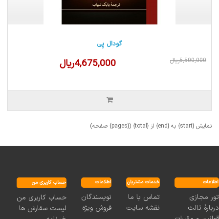
گودال پِی
5,500,000ریال
4,675,000ریال
نمایش {start} به {end} از {total} ({pages} صفحه)
اطلاعات
خدمات مشتریان
اطلاعات
حساب کاربری من
نویسندگان
تماس با ما
تور مجازی
حساب کاربری من
فروش ویژه
نقشه سایت
دربارۀ ثالث
لیست سفارش ها
قوانین و مقررات