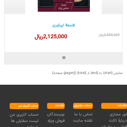
فلسفهٔ اپیکوری
2,500,000ریال
2,125,000ریال
نمایش {start} به {end} از {total} ({pages} صفحه)
اطلاعات
خدمات مشتریان
اطلاعات
حساب کاربری من
نویسندگان
تماس با ما
تور مجازی
حساب کاربری من
فروش ویژه
نقشه سایت
دربارۀ ثالث
لیست سفارش ها
قوانین و مقررات