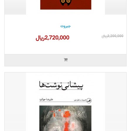
جبروت
3,200,000ریال
2,720,000ریال