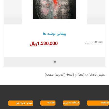
پیشانی نوشت ها
1,800,000ریال
1,530,000ریال
نمایش {start} به {end} از {total} ({pages} صفحه)
اطلاعات
خدمات مشتریان
اطلاعات
حساب کاربری من