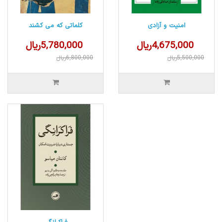
امنیت و آزادی
کلماتی که می کشند
4,675,000ریال
5,780,000ریال
5,500,000ریال
6,800,000ریال