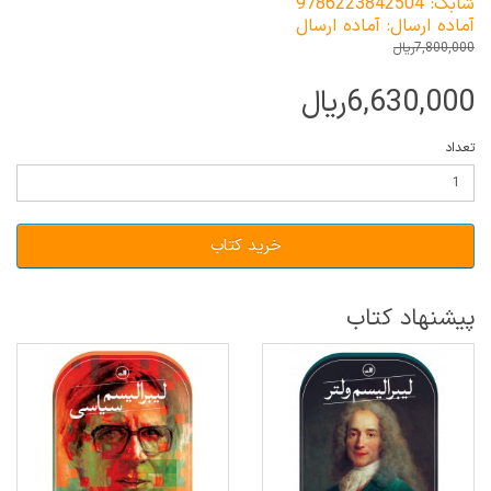
شابک: 9786223842504
آماده ارسال: آماده ارسال
7,800,000ریال
6,630,000ریال
تعداد
خرید کتاب
پیشنهاد کتاب