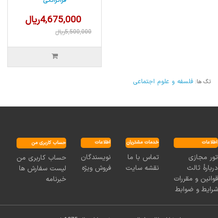
فراکرانگی
4,675,000ریال
5,500,000ریال
فلسفه و علوم اجتماعی
تگ ها:
اطلاعات
خدمات مشتریان
اطلاعات
حساب کاربری من
نویسندگان
تماس با ما
تور مجازی
حساب کاربری من
فروش ویژه
نقشه سایت
دربارۀ ثالث
لیست سفارش ها
قوانین و مقررات
خبرنامه
شرایط و ضوابط