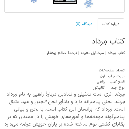
درباره کتاب
دیدگاه (0)
کتاب مِرداد
کتاب مِرداد | میخائیل نعیمه | ترحمۀ صالح بوعذار
تعداد صفحه
247
نوبت چاپ
اول
قطع کتاب
رقعی
نوع جلد
گالینگور
مِرداد
اثری
است
تمثیلی
و
نمادین
دربارۀ
راهبی
به
نام
مِرداد
.
مِرداد
لحنی
پیامبرانه دارد
و
یادآور
لحن
انجیل
و
عهد
عتیق
است. مِرداد
که
ابرانسان
این
کتاب
است،
با لحن
و
بیانی
پیامبرگونه
موعظه‌ها
و
آموزه‌های
خویش
را
در
معبدی
که
بر
بقایای
کشتی نوح
ساخته
شده
بر
یاران
خویش
عرضه
می‌دارد