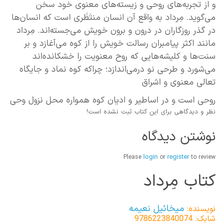
و
از
تجربه‌های
روحی
و
زیسته‌های معنوی
خود
سخن
می‌گوید. مِرداد
به
واقع
آن
انسان
منتَظَری
است
که
انسان‌ها
در گذر
روزگاران
در
درون
و
برون
خویش
می‌جسته‌اند. مِرداد
مانند
اکثر
پیامبران
رسالت خویش
را
از
کوه
می‌آغازد
و
بر
سنت‌ها
و
کلیشه‌هایی
که
روح
معنویت
را
خشکاند‌ه‌اند
می‌شورد
و
طرحی
نو
درمی‌اندازد؛
چراکه
کوه
نماد
و
جایگاه
تعالی
معنوی
و
اشراق
روحی
است
و
در
اساطیر
و
ادیان
کوه
همواره
محل
نزول
وحی
نظر و دیدگاهی برای این کتاب ثبت نشده است!
نوشتن دیدگاه
login
register
Please
or
to review
کتاب مِرداد
میخائیل نعیمه
نویسنده:
شابک: 9786223840074