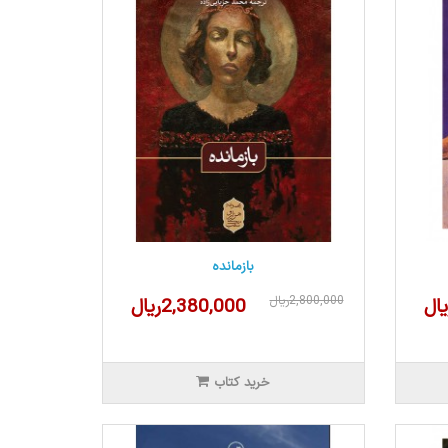
بازمانده
2,800,000ریال
2,380,000ریال
خرید کتاب