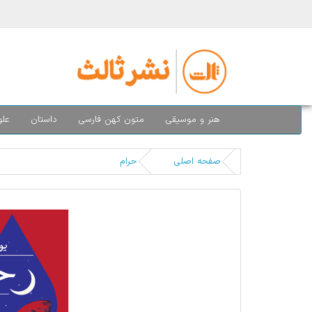
هنر و موسیقی
متون کهن فارسی
داستان
علو
صفحه اصلی
حرام