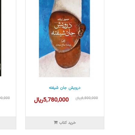
درویش جان شیفته
6,800,000ریال
,600,000
5,780,000ریال
خرید کتاب