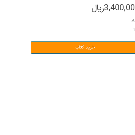
3,400,0ریال
اد
خرید کتاب