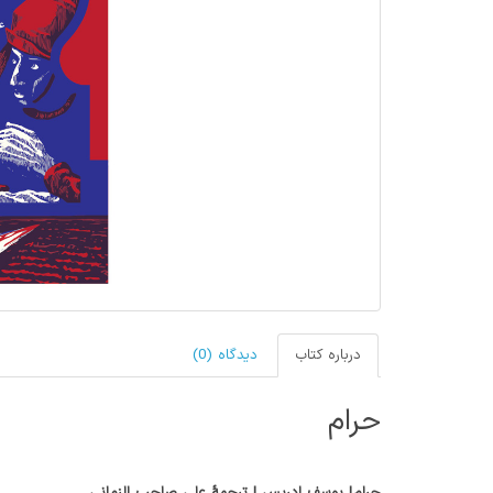
درباره کتاب
دیدگاه (0)
حرام
حرام
| یوسف ادریس | ترجمۀ علی صاحب الزمانی