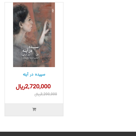
سپیده در آینه
2,720,000ریال
3,200,000ریال