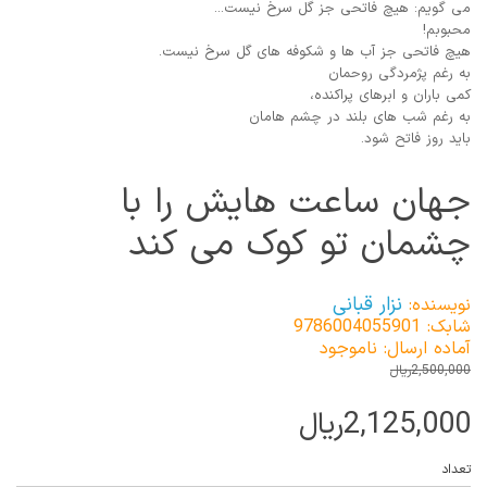
می گویم: هیچ فاتحی جز گل سرخ نیست...
محبوبم!
هیچ فاتحی جز آب ها و شکوفه های گل سرخ نیست.
به رغم پژمردگی روحمان
کمی باران و ابرهای پراکنده،
به رغم شب های بلند در چشم هامان
باید روز فاتح شود.
جهان ساعت هایش را با
چشمان تو کوک می کند
نزار قبانی
نویسنده:
شابک: 9786004055901
آماده ارسال: ناموجود
2,500,000ریال
2,125,000ریال
تعداد