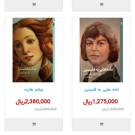
نامه هایی به فلیسین
چشم هایت
1,275,000ریال
2,380,000ریال
1,500,000ریال
2,800,000ریال