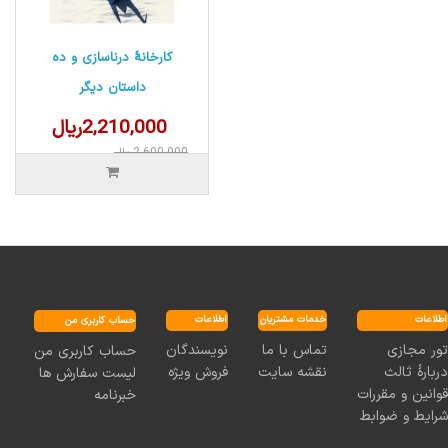
کارخانۀ درناسازی و ده
داستان دیگر
2,210,000ریال
2,600,000ریال
اطلاعات
خدمات مشتریان
اطلاعات
حساب کاربری من
نویسندگان
تماس با ما
تور مجازی
حساب کاربری من
فروش ویژه
نقشه سایت
دربارۀ ثالث
لیست سفارش ها
قوانین و مقررات
خبرنامه
شرایط و ضوابط