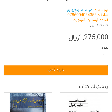
مریم منوچهری
نویسنده:
شابک: 9786004054355
آماده ارسال: ناموجود
1,500,000ریال
1,275,000ریال
تعداد
خرید کتاب
پیشنهاد کتاب