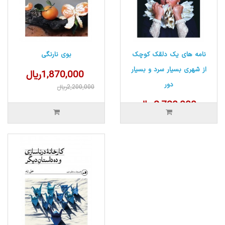
نامه های یک دلقک کوچک
بوی نارنگی
از شهری بسیار سرد و بسیار
1,870,000ریال
دور
2,200,000ریال
2,720,000ریال
3,200,000ریال